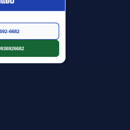
ณแยม
692-6682
0936926682