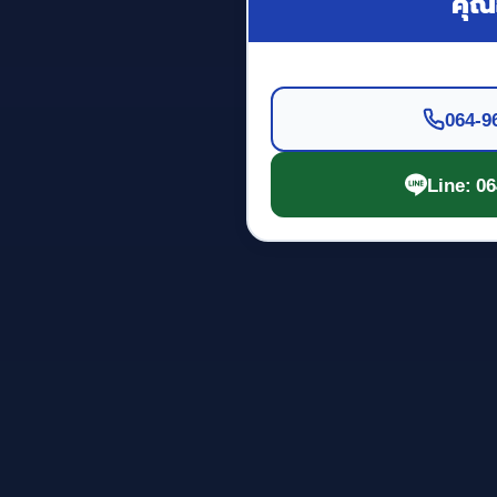
คุณอ
064-9
Line: 0