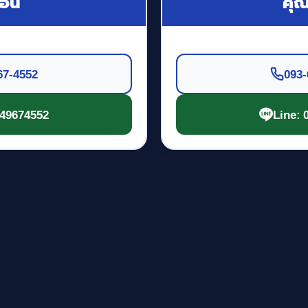
ั๋น
คุ
67-4552
093-
649674552
Line: 